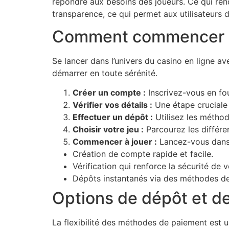
répondre aux besoins des joueurs. Ce qui rend
transparence, ce qui permet aux utilisateurs d
Comment commencer 
Se lancer dans l’univers du casino en ligne a
démarrer en toute sérénité.
Créer un compte :
Inscrivez-vous en fou
Vérifier vos détails :
Une étape cruciale 
Effectuer un dépôt :
Utilisez les métho
Choisir votre jeu :
Parcourez les différen
Commencer à jouer :
Lancez-vous dans l
Création de compte rapide et facile.
Vérification qui renforce la sécurité de 
Dépôts instantanés via des méthodes de
Options de dépôt et de 
La flexibilité des méthodes de paiement est u