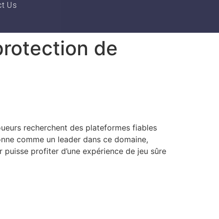
ct Us
protection de
oueurs recherchent des plateformes fiables
itionne comme un leader dans ce domaine,
r puisse profiter d’une expérience de jeu sûre