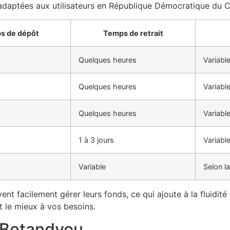
s adaptées aux utilisateurs en République Démocratique du 
s de dépôt
Temps de retrait
Quelques heures
Variabl
Quelques heures
Variabl
Quelques heures
Variabl
1 à 3 jours
Variabl
Variable
Selon l
t facilement gérer leurs fonds, ce qui ajoute à la fluidité d
 le mieux à vos besoins.
 Betandyou