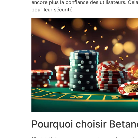
encore plus la confiance des utilisateurs. Cel
pour leur sécurité.
Pourquoi choisir Beta