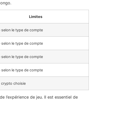
Congo.
Limites
e selon le type de compte
e selon le type de compte
e selon le type de compte
e selon le type de compte
a crypto choisie
e l’expérience de jeu. Il est essentiel de