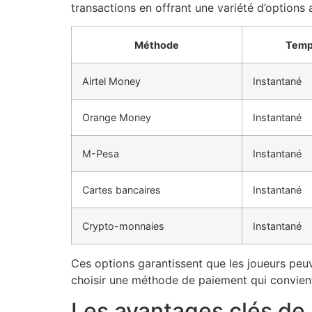
transactions en offrant une variété d’option
Méthode
Temp
Airtel Money
Instantané
Orange Money
Instantané
M-Pesa
Instantané
Cartes bancaires
Instantané
Crypto-monnaies
Instantané
Ces options garantissent que les joueurs peuven
choisir une méthode de paiement qui convient
Les avantages clés de