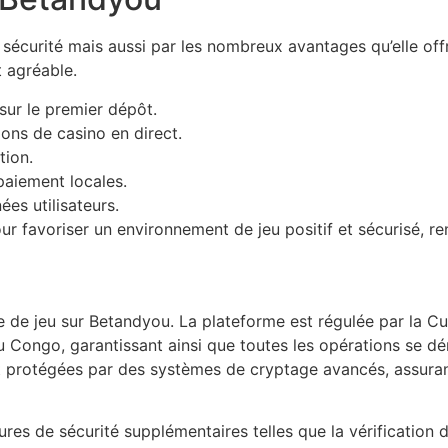
écurité mais aussi par les nombreux avantages qu’elle offr
t agréable.
sur le premier dépôt.
ions de casino en direct.
tion.
aiement locales.
es utilisateurs.
 favoriser un environnement de jeu positif et sécurisé, ren
 de jeu sur Betandyou. La plateforme est régulée par la 
 Congo, garantissant ainsi que toutes les opérations se dér
ont protégées par des systèmes de cryptage avancés, assuran
 de sécurité supplémentaires telles que la vérification d