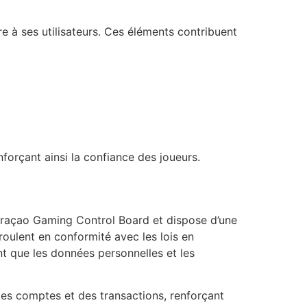
e à ses utilisateurs. Ces éléments contribuent
forçant ainsi la confiance des joueurs.
Curaçao Gaming Control Board et dispose d’une
oulent en conformité avec les lois en
t que les données personnelles et les
es comptes et des transactions, renforçant