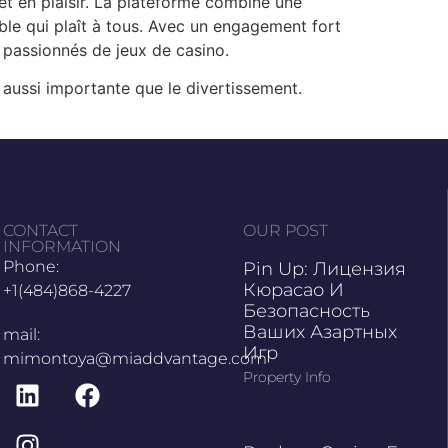
 et en plaisir. La plateforme combine une
le qui plaît à tous. Avec un engagement fort
 passionnés de jeux de casino.
 aussi importante que le divertissement.
CONTACT
OUR POST
INFORMATION
Phone:
Pin Up: Лицензия
Кюрасао И
+1(484)868-4227
Безопасность
Ваших Азартных
mail:
Игр
mimontoya@miaddvantage.com
Property Info