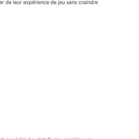
ter de leur expérience de jeu sans craindre