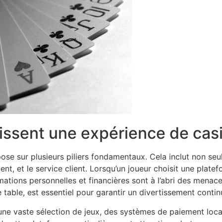
issent une expérience de casi
ose sur plusieurs piliers fondamentaux. Cela inclut non seu
t, et le service client. Lorsqu’un joueur choisit une platefo
ations personnelles et financières sont à l’abri des menaces
 table, est essentiel pour garantir un divertissement contin
une vaste sélection de jeux, des systèmes de paiement loca