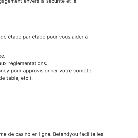
gagement envers la sécurité et la
uide étape par étape pour vous aider à
ée.
aux réglementations.
ney pour approvisionner votre compte.
e table, etc.).
me de casino en ligne. Betandyou facilite les