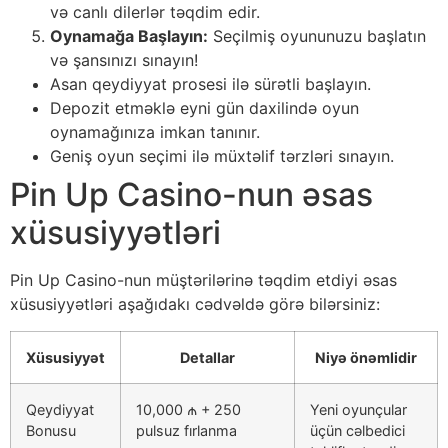
və canlı dilerlər təqdim edir.
Oynamağa Başlayın:
Seçilmiş oyununuzu başlatın
və şansınızı sınayın!
Asan qeydiyyat prosesi ilə sürətli başlayın.
Depozit etməklə eyni gün daxilində oyun
oynamağınıza imkan tanınır.
Geniş oyun seçimi ilə müxtəlif tərzləri sınayın.
Pin Up Casino-nun əsas
xüsusiyyətləri
Pin Up Casino-nun müştərilərinə təqdim etdiyi əsas
xüsusiyyətləri aşağıdakı cədvəldə görə bilərsiniz:
Xüsusiyyət
Detallar
Niyə önəmlidir
Qeydiyyat
10,000 ₼ + 250
Yeni oyunçular
Bonusu
pulsuz fırlanma
üçün cəlbedici