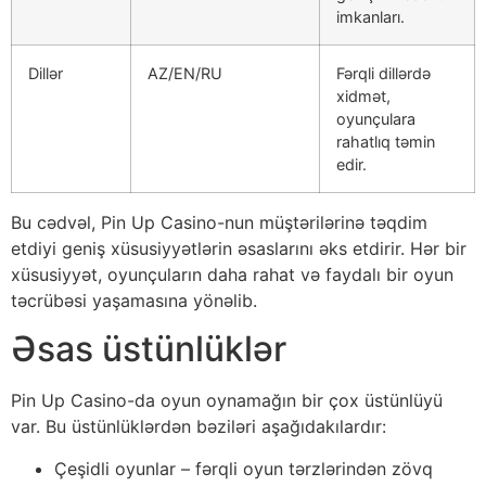
imkanları.
Dillər
AZ/EN/RU
Fərqli dillərdə
xidmət,
oyunçulara
rahatlıq təmin
edir.
Bu cədvəl, Pin Up Casino-nun müştərilərinə təqdim
etdiyi geniş xüsusiyyətlərin əsaslarını əks etdirir. Hər bir
xüsusiyyət, oyunçuların daha rahat və faydalı bir oyun
təcrübəsi yaşamasına yönəlib.
Əsas üstünlüklər
Pin Up Casino-da oyun oynamağın bir çox üstünlüyü
var. Bu üstünlüklərdən bəziləri aşağıdakılardır:
Çeşidli oyunlar – fərqli oyun tərzlərindən zövq