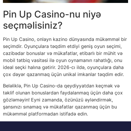
Pin Up Casino-nu niyə
seçməlisiniz?
Pin Up Casino, onlayn kazino dünyasında mükəmməl bir
seçimdir. Oyunçulara təqdim etdiyi geniş oyun seçimi,
cazibədar bonuslar və mükafatlar, etibarlı bir mühit və
mobil tətbiq vasitəsi ilə oyun oynamanın rahatlığı, onu
ideal seçki halına gətirir. 2026-cı ildə, oyunçulara daha
çox dəyər qazanmaq üçün unikal imkanlar təqdim edir.
Beləliklə, Pin Up Casino-da qeydiyyatdan keçmək və
təklif olunan bonuslardan faydalanmaq üçün daha çox
gözləməyin! Eyni zamanda, özünüzü əyləndirmək,
şansınızı sınamaq və mükafatlar qazanmaq üçün bu
mükəmməl platformadan istifadə edin.